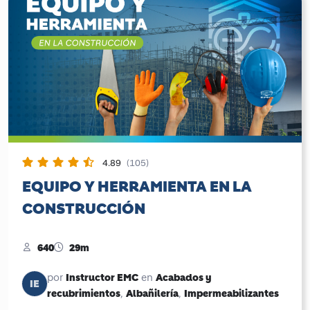
4.89
(105)
EQUIPO Y HERRAMIENTA EN LA
CONSTRUCCIÓN
640
29m
Instructor EMC
Acabados y
por
en
IE
recubrimientos
Albañilería
Impermeabilizantes
,
,