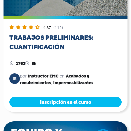
4.87
(112)
TRABAJOS PRELIMINARES:
CUANTIFICACIÓN
1763
8h
Instructor EMC
Acabados y
por
en
IE
recubrimientos
Impermeabilizantes
,
Inscripción en el curso