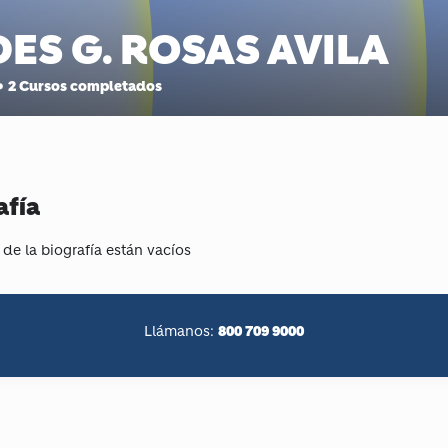
ES G. ROSAS AVILA
•
2
Cursos completados
afía
 de la biografía están vacíos
800 709 9000
Llámanos: