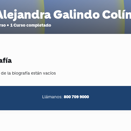
Alejandra Galindo Colí
urso
•
1
Curso completado
afía
 de la biografía están vacíos
800 709 9000
Llámanos: